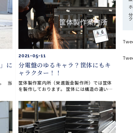
ホ
分
ク
Twee
2021-05-11
Twee
）」に
分電盤のゆるキャラ？筐体にもキ
ャラクター！！
。 当
筐体製作案内所（栄進鈑金製作所）では筐体
を製作しております。 筐体には構造の違い…