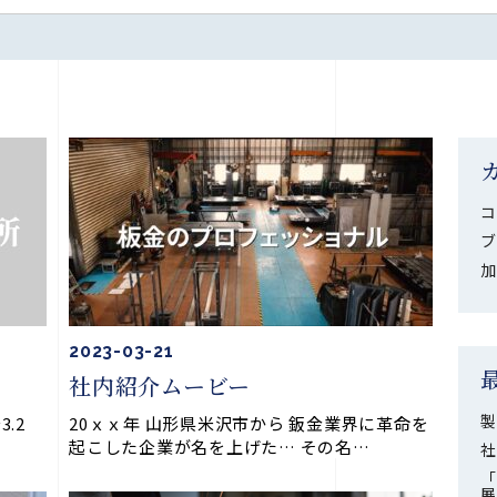
コ
ブ
加
2023-03-21
社内紹介ムービー
製
.2
20ｘｘ年 山形県米沢市から 鈑金業界に革命を
起こした企業が名を上げた… その名…
社
「
展