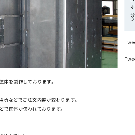
ホ
分
ク
Twee
Twee
筐体を製作しております。
場所などでご注文内容が変わります。
どで筐体が使われております。