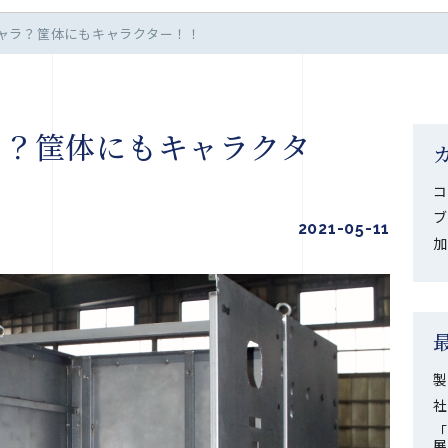
ャラ？筐体にもキャラクター！！
ラ？筐体にもキャラクタ
コ
ブ
2021-05-11
加
製
社
「
展