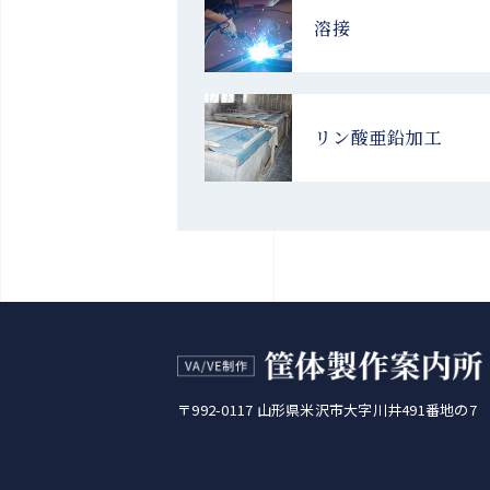
溶接
リン酸亜鉛加工
〒992-0117 山形県米沢市大字川井491番地の7