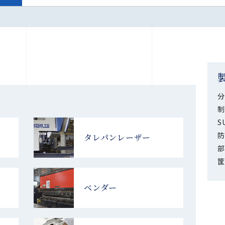
分
制
S
防
タレパンレーザー
部
筐
ベンダー