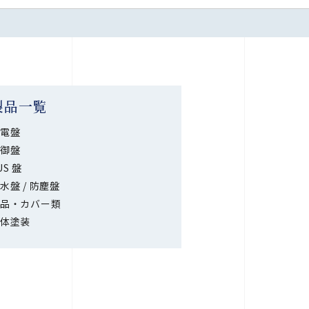
製品一覧
電盤
御盤
US 盤
水盤 / 防塵盤
品・カバー類
体塗装